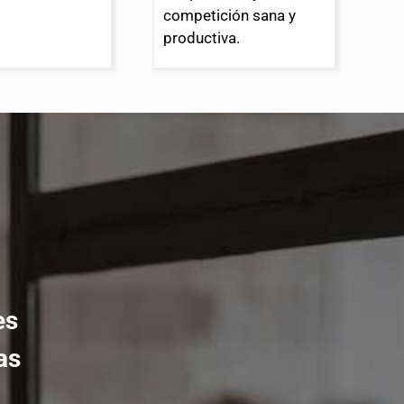
competición sana y
productiva.
es
as