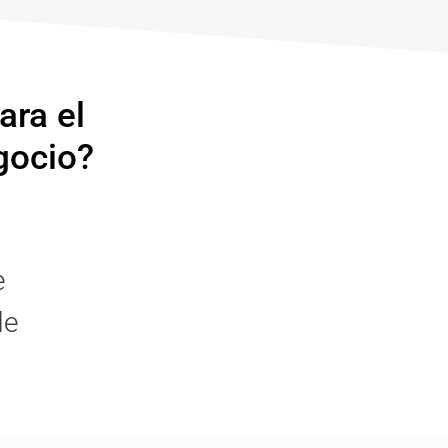
ara el
gocio?
e
de