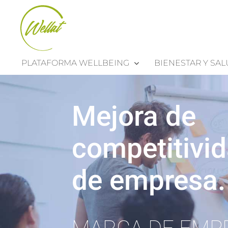
Saltar
al
contenido
PLATAFORMA WELLBEING
BIENESTAR Y SA
Mejora de
competitivi
de empresa.